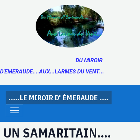
DU MIROIR
D'EMERAUDE....AUX...LARMES DU VENT
...
......LE MIROIR D' ÉMERAUDE .....
UN SAMARITAIN....