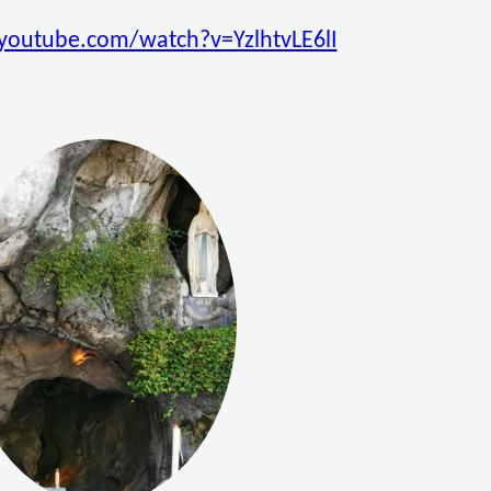
youtube.com/watch?v=YzlhtvLE6lI