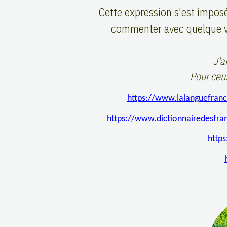
Cette expression s'est impo
commenter avec quelque véh
J'a
Pour ceux
https://www.lalanguefranca
https://www.dictionnairedesf
http