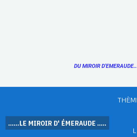
DU MIROIR D'EMERAUDE..
THÈM
......LE MIROIR D' ÉMERAUDE .....
L