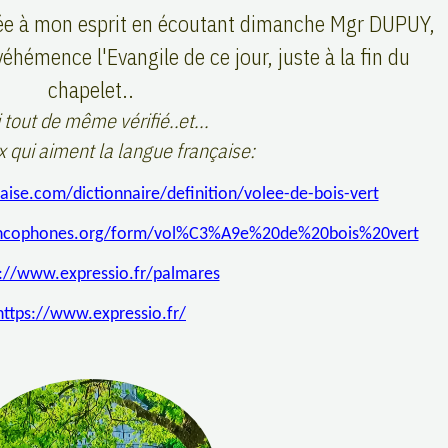
sée à mon esprit en écoutant dimanche Mgr DUPUY,
émence l'Evangile de ce jour, juste à la fin du
chapelet..
i tout de même vérifié..et...
 qui aiment la langue française:
ise.com/dictionnaire/definition/volee-de-bois-vert
rancophones.org/form/vol%C3%A9e%20de%20bois%20vert
s://www.expressio.fr/palmares
https://www.expressio.fr/