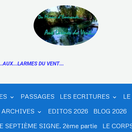
..AUX...LARMES DU VENT
...
ES
PASSAGES
LES ECRITURES
LE
ARCHIVES
EDITOS 2026
BLOG 2026
E SEPTIÈME SIGNE. 2ème partie
LE CORPS.