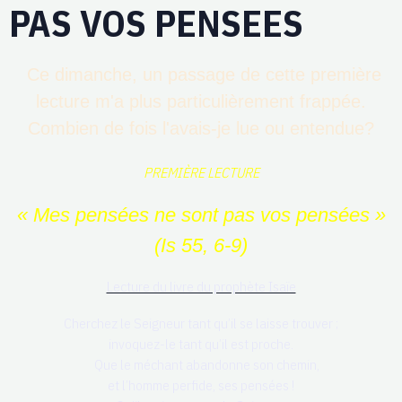
PAS VOS PENSEES
Ce dimanche, un passage de cette première
lecture m'a plus particulièrement frappée.
Combien de fois l'avais-je lue ou entendue?
PREMIÈRE LECTURE
« Mes pensées ne sont pas vos pensées »
(Is 55, 6-9)
Lecture du livre du prophète Isaïe
Cherchez le Seigneur tant qu’il se laisse trouver ;
invoquez-le tant qu’il est proche.
Que le méchant abandonne son chemin,
et l’homme perfide, ses pensées !