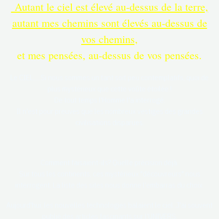
Autant le ciel est élevé au-dessus de la terre,
autant mes chemins sont élevés au-dessus de
vos chemins,
et mes pensées, au-dessus de vos pensées.
Le CIEL.....Si nous sommes un tant soit peu contemplatifs, quoi de
plus mystérieux que cette voûte étoilée.!
De tout temps l'Homme l'a interrogé.
Il n'est pour preuves que les nombreux vestiges des grandes
civilisations disparues.
Comment faisaient-ils? Quelle précision déjà.
Sur tous les continents, ces mystérieux "découvreurs" nous
interrogent. La liste des sites nous donne l'embarras du choix.
Aujourd'hui, les nouvelles technologies balaient le ciel..J'ai souvent
publié des articles fascinants sur l'UNIVERS.