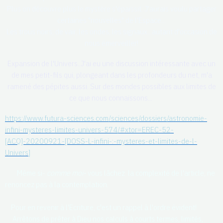
Plus on découvre plus le mystère s'épaissit. J'aurais voulu partager
certaines "nouvelles" de l'Espace...
Les trous noirs, de vair, les ondes, les signaux...autant d'occasion de
nous émerveiller!
Expansion de l'Univers..J'ai eu une discussion intéressante avec un
de mes petit-fils qui, plongeant dans les profondeurs du net, m'a
ramené des pépites aussi. Sur des mondes possibles aux limites de
ce que nous connaissons...
https://www.futura-sciences.com/sciences/dossiers/astronomie-
infini-mysteres-limites-univers-574/#xtor=EREC-52-
[ACQ]-20200921-[DOSS-L-infini-:-mysteres-et-limites-de-l-
Univers
]
Même si-
comme moi-
vous lâchez la complexité de l'article, ne
renoncez pas à la contemplation.
Pour en revenir à l'Ecriture, c'est un rappel à l'ordre évident!
Arrêtons de prêter à Dieu nos calculs à courts termes, limités,