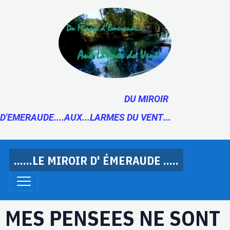
DU MIROIR
D'EMERAUDE....AUX...LARMES DU VENT
...
......LE MIROIR D' ÉMERAUDE .....
MES PENSEES NE SONT