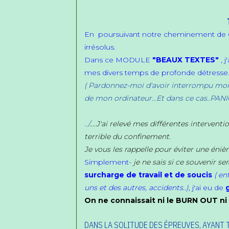
TE
En poursuivant notre cheminement de 
irrésolus.
Dans ce MODULE
"BEAUX TEXTES"
, 
mes divers temps de profonde détresse
( Pardonnez-moi d'avoir interrompu mon 
de mon ordinateur...Et dans ce cas..PANI
../
....
J'ai relevé mes différentes intervent
terrible du confinement.
Je vous les rappelle pour éviter une éniè
Simplement-
je ne sais si ce souvenir s
surcharge de travail et de soucis
( en
uns et des autres, accidents..)
, j'ai eu de
On ne connaissait ni le BURN OUT ni 
DANS LA SOLITUDE DES ÉPREUVES, AYANT T