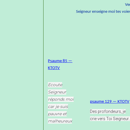
Ve
Seigneur enseigne moi tes voies
Psaume 85 —
KTOTV
Ecoute
Seigneur
réponds moi
psaume 129 — KTOTV
car je suis
Des profondeurs, je
pauvre et
crie vers Toi Seigneur..
malheureux