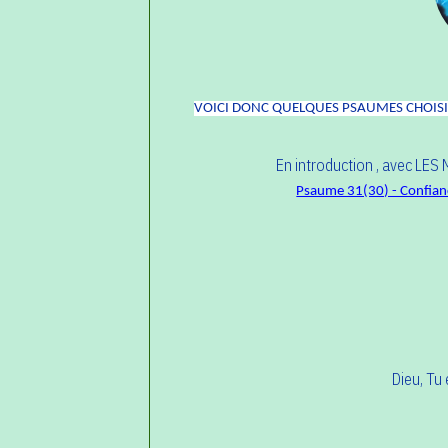
VOICI DONC QUELQUES PSAUMES CHOISIS
En introduction , avec LE
Psaume 31(30) - Confian
Dieu, Tu