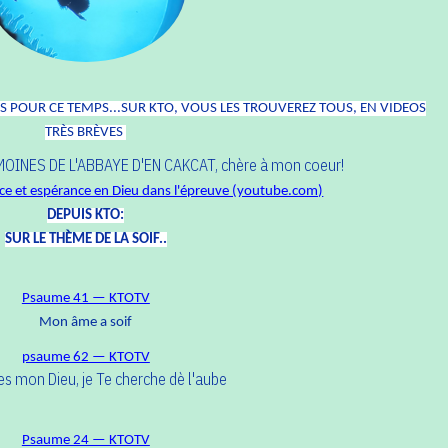
 POUR CE TEMPS...SUR KTO, VOUS LES TROUVEREZ TOUS, EN VIDEOS
TRÈS BRÈVES
S MOINES DE L'ABBAYE D'EN CAKCAT, chère à mon coeur!
ce et espérance en Dieu dans l'épreuve (youtube.com)
DEPUIS KTO:
SUR LE THÈME DE LA SOIF..
Psaume 41 — KTOTV
Mon âme a soif
psaume 62 — KTOTV
 es mon Dieu, je Te cherche dè l'aube
Psaume 24 — KTOTV