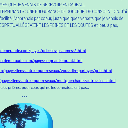
ES QUE JE VENAIS DE RECEVOIR EN CADEAU...
ERMINANTS : UNE FULGURANCE DE DOUCEUR, DE CONSOLATION. J'ai
acilité, j'apprenais par coeur, juste quelques versets que je venais de
 ESPRIT...ALLÉGEAIENT LES PEINES ET LES DOUTES et, peu à pau,
rdemeraude.com/pages/prier-les-psaumes-3.html
oirdemeraude.com/pages/le-priant-l-orant.html
/pages/liens-autres-que-reseaux/vous-dire-partager/prier.html
ages/liens-autres-que-reseaux/musique-chants/autres-liens.html
pales prières, pour ceux qui ne les connaissaient pas..
***