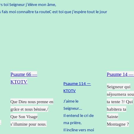
rs toi Seigneur j’élève mon âme,
 fais moi connaître ta route
C est toi que j’espère tout le jour
Psaume 66 —
Psaume 14 
KTOTV
Psaume 114 —
Seigneur qui
KTOTV
séjournera sou
ta tente ?/ Qui
J’aime le
Que Dieu nous prenne en
Seigneur…
habitera ta
grâce et nous bénisse,/
Il entend le cri de
Sainte
Que Son Visage
.
ma prière,
Montagne ?
s’illumine pour nous.
Il incline vers moi