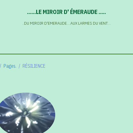
......LE MIROIR D' ÉMERAUDE .....
..DU MIROIR D'EMERAUDE....AUX LARMES DU VENT....
Pages.
RÉSILIENCE