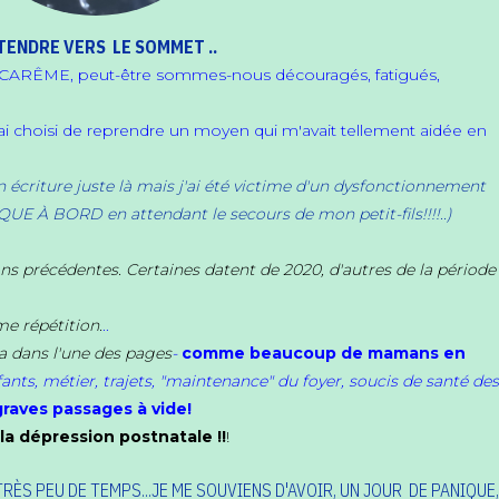
NDRE VERS LE SOMMET ..
CARÊME, peut-être sommes-nous découragés, fatigués,
j'ai choisi de reprendre un moyen qui m'avait tellement aidée en
.
écriture juste là mais j'ai été victime d'un dysfonctionnement
QUE À BORD en attendant le secours de mon petit-fils!!!!..)
ions précédentes. Certaines datent de 2020, d'autres de la période
me répétition.
..
era dans l'une des pages
-
comme beaucoup de mamans en
fants, métier, trajets, "maintenance" du foyer, soucis de santé de
graves passages à vide!
la dépression postnatale !!
!
RÈS PEU DE TEMPS...JE ME SOUVIENS D'AVOIR, UN JOUR DE PANIQUE