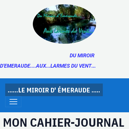
DU MIROIR
D'EMERAUDE....AUX...LARMES DU VENT
...
......LE MIROIR D' ÉMERAUDE .....
MON CAHIER-JOURNAL