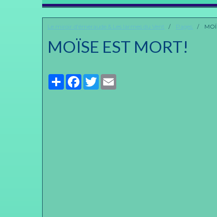
Le miroir d'émeraude & Les larmes du Vent
Pages.
MOÏ
MOÏSE EST MORT!
Partager
Facebook
Twitter
Email