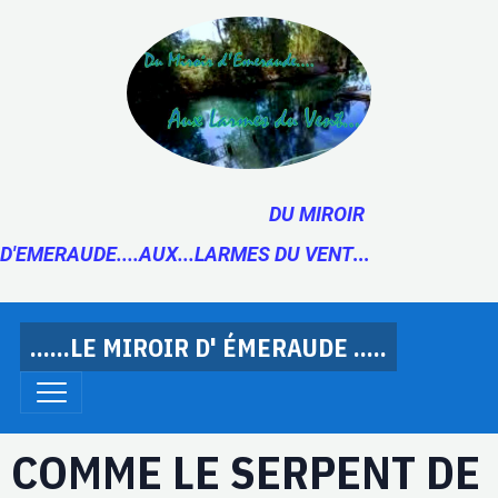
DU MIROIR
D'EMERAUDE....AUX...LARMES DU VENT
...
......LE MIROIR D' ÉMERAUDE .....
COMME LE SERPENT DE