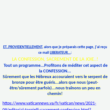
ET..PROVIDENTIELLEMENT
, alors que je préparais cette page, j'ai reçu
ce mail
LIBERATEUR...
:
LA CONFESSION, SACREMENT DE LA JOIE..!
Tout un programme...Profitons de méditer cet aspect de
la CONFESSION...
Sûrement que les Hébreux accouraient vers le serpent de
bronze pour être guéris...alors que nous (peut-
être/sûrement parfois)...nous traînons un peu en
chemin!
https://www.vaticannews.va/fr/vatican/news/2021-