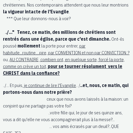
chrétiennes. Nos contemporains attendent que nous leur montrions
la vigueur intacte de l'Evangile
.
*** Que leur donnons-nous à voir?
.
./..." Tenez, ce matin, des millions de chrétiens sont
rentrés dans une église, parce que c'est dimanche.
Ont-ils
poussé
mollement
la porte pour entrer,
par
habitude...routine....pire, par CONVENTION et non par CONVICTION..?
ou,
AU CONTRAIRE, combien ont, en quelque sorte, forcé la porte,
comme on crève un toit,
pour se tourner résolument vers le
CHRIST dans la confiance?
../... Et puis,
je continue de lire l'Evangile
.. /
..et, nous, ce matin, qui
portons-nous dans notre prière?
ceux que nous avons laissés à la maison: un
conjoint qui ne partage pas votre foi?
..votre fille qui, le jour de ses quinze ans,
vous a dit qu'elle ne vous accompagnerait plus à la messe?...
... vos amis écrasés par un deuil?...QUE