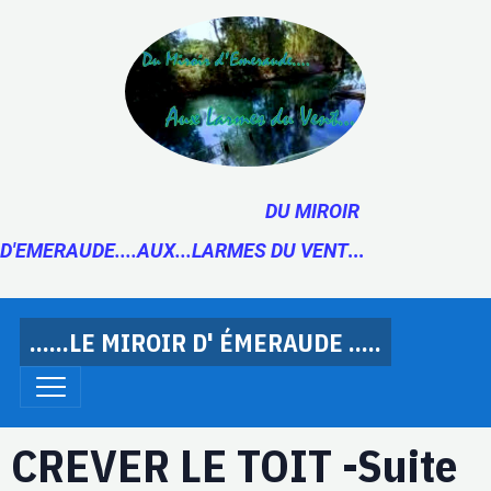
DU MIROIR
D'EMERAUDE....AUX...LARMES DU VENT
...
......LE MIROIR D' ÉMERAUDE .....
CREVER LE TOIT -Suite