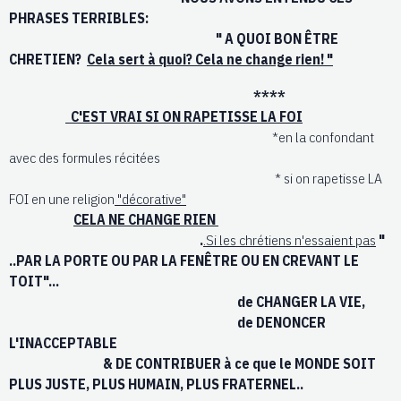
PHRASES TERRIBLES:
" A QUOI BON ÊTRE
CHRETIEN?
Cela sert à quoi? Cela ne change rien! "
****
C'EST VRAI SI ON RAPETISSE LA FOI
*en la confondant
avec des formules récitées
* si on rapetisse LA
FOI en une religion
"décorative"
CELA NE CHANGE RIEN
.
.Si les chrétiens n'essaient pas
"
..PAR LA PORTE OU PAR LA FENÊTRE OU EN CREVANT LE
TOIT"...
de CHANGER LA VIE,
de DENONCER
L'INACCEPTABLE
& DE CONTRIBUER à ce que le MONDE SOIT
PLUS JUSTE, PLUS HUMAIN, PLUS FRATERNEL..