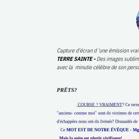
Capture d'écran d 'une émission vra
TERRE SAINTE -
Des images sublimes 
avec la minutie célèbre de son perso
PRËTS?
COURSE ? VRAIMENT
? Ce term
"anciens- comme moi" sont-ils victimes de cert
d'échappées nous ont-ils freinés? Dissuadés de 
Ce
MOT EST DE NOTRE ÉVÊQUE - Mgr
Mais la suite est plutôt vivifiante!