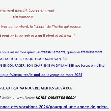
ainement intensif. Course en avant
Défi immense
arbres qui tombent, le "chant" de l’herbe qui pousse
l veut et tu ne sais ni d’où Il vient ni où Il va
…"
 nous ressentons quelques
tressaillements
, quelques
frémissemnts
.PAS DU TOUT CEUX QUI NOUS SONT VANTÉS!
US ENCOURAGER! SON CHARISME VA DYNAMITER nos forces en faillite!
lique.fr/actualites/le-mot-de-leveque-de-mars-2024
PEL AU TREK, VA NOUS RECALER LES SACS À DOS!
feuilleter - dans l'ordre
- NOTRE CARNET DE BORD!
annee-des-vocations-2024/pourquoi-une-annee-de-priere-