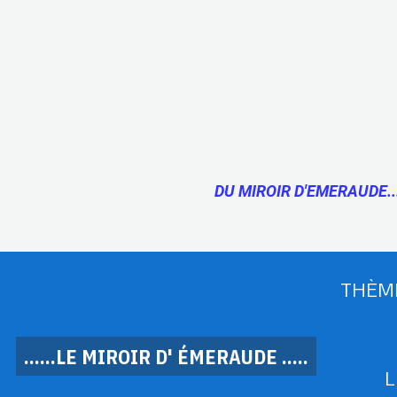
DU MIROIR D'EMERAUDE..
THÈM
......LE MIROIR D' ÉMERAUDE .....
L