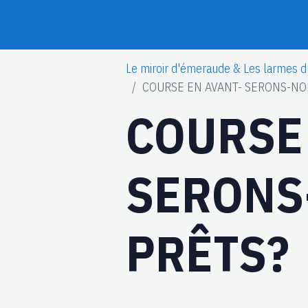
Le miroir d'émeraude & Les larmes d
COURSE EN AVANT- SERONS-NO
COURSE
SERONS
PRÊTS?