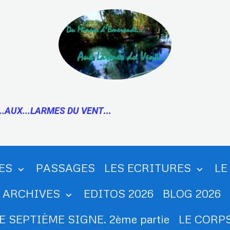
..AUX...LARMES DU VENT
...
ES
PASSAGES
LES ECRITURES
LE
ARCHIVES
EDITOS 2026
BLOG 2026
E SEPTIÈME SIGNE. 2ème partie
LE CORPS.