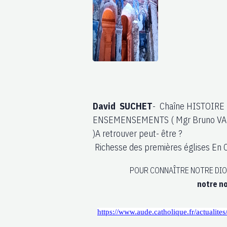
David SUCHET
- Chaîne HISTOIRE 
ENSEMENSEMENTS ( Mgr Bruno V
)A retrouver peut- être ?
Richesse des premières églises E
POUR CONNAÎTRE NOTRE DIOCÈ
notre n
https://www
.aude.catholique.fr/actualit