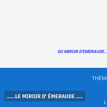
DU MIROIR D'EMERAUDE..
THÈM
......LE MIROIR D' ÉMERAUDE .....
L