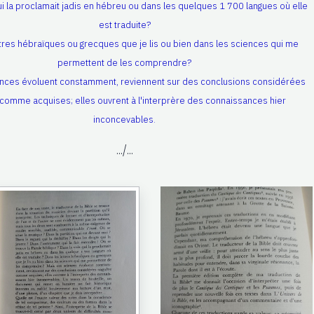
ui la proclamait jadis en hébreu ou dans les quelques 1 700 langues où elle
est traduite?
ttres hébraïques ou grecques que je lis ou bien dans les sciences qui me
permettent de les comprendre?
ences évoluent constamment, reviennent sur des conclusions considérées
comme acquises; elles ouvrent à l'interprère des connaissances hier
inconcevables.
.../...