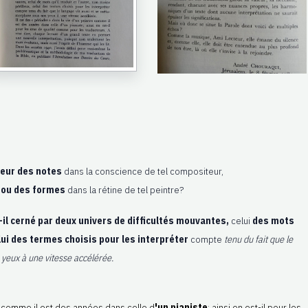
leur des notes
dans la conscience de tel compositeur,
 ou des formes
dans la rétine de tel peintre?
t-il cerné par deux univers de difficultés mouvantes,
celui
des mots
lui des termes choisis pour les interpréter
compte
tenu du fait que le
yeux à une vitesse accélérée.
comme il est des années dans celle d
'un pianiste
; ainsi en est-il pour les