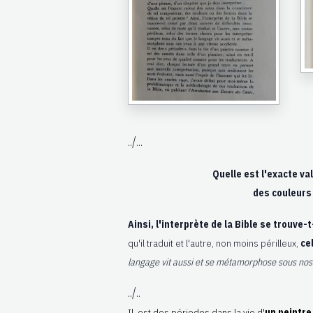
../...
Quelle est l'exacte va
des couleurs
Ainsi, l'interprète de la Bible se trouve-
qu'il traduit et l'autre, non moins périlleux,
ce
langage vit aussi et se métamorphose sous nos 
../..
Il est des périodes dans la vie d'
un peintre