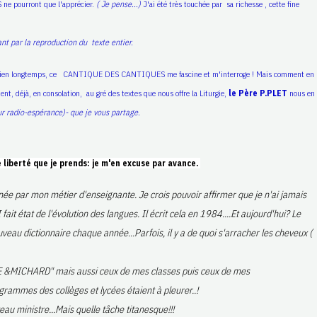
e pourront que l'apprécier.
( Je pense...)
J'ai été très touchée par sa richesse , cette fine
nt par la reproduction du texte entier.
puis bien longtemps, ce CANTIQUE DES CANTIQUES me fascine et m'interroge ! Mais comment en
nt, déjà, en consolation, au gré
des textes que nous offre la Liturgie,
le Père P.PLET
nous en
ur radio-espérance)- que je vous partage.
berté que je prends: je m'en excuse par avance.
onnée par mon métier d'enseignante. Je crois pouvoir affirmer que je n'ai jamais
 état de l'évolution des langues. Il écrit cela en 1984....Et aujourd'hui? Le
eau dictionnaire chaque année...Parfois, il y a de quoi s'arracher les cheveux (
RDE &MICHARD" mais aussi ceux de mes classes puis ceux de mes
grammes des collèges et lycées étaient à pleurer..!
au ministre...Mais quelle tâche titanesque!!!