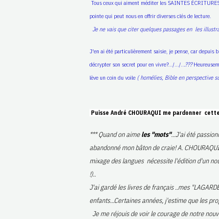
Tous ceux qui aiment méditer les SAINTES ÉCRITURES n
pointe qui peut nous en offrir diverses clés de lecture.
Je ne vais que citer quelques passages en les illustra
J'en ai été particulièrement saisie, je pense, car de
décrypter son secret pour en vivre?.../.../..
.???
Heureuseme
lève un coin du voile
( homélies, Bible en perspective s
Puisse André CHOURAQUI me pardonner cette li
*** Quand on aime
les "mots"
...J'ai été passi
abandonné mon bâton de craie! A. CHOURAQUI fait
mixage des langues nécessite l'édition d'un nouv
!)..
J'ai gardé les livres de français ..mes "LAGA
enfants...Certaines années, j'estime que les pro
Je me réjouis de voir le courage de notre nouve