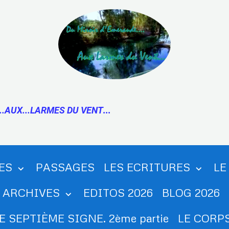
..AUX...LARMES DU VENT
...
ES
PASSAGES
LES ECRITURES
LE
ARCHIVES
EDITOS 2026
BLOG 2026
E SEPTIÈME SIGNE. 2ème partie
LE CORPS.