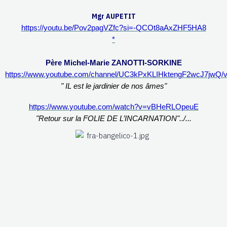
Mgr AUPETIT
https://youtu.be/Pov2pagVZfc?si=-QCOt8aAxZHF5HA8
*
Père Michel-Marie ZANOTTI-SORKINE
https://www.youtube.com/channel/UC3kPxKLIHktengF2wcJ7jwQ/v
" IL est le jardinier de nos âmes"
https://www.youtube.com/watch?v=vBHeRLOpeuE
"Retour sur la FOLIE DE L’INCARNATION"../...