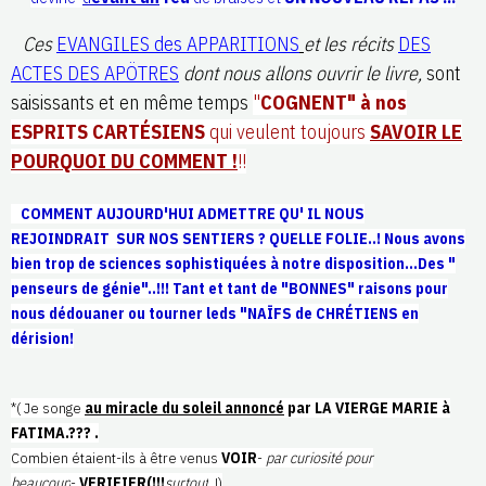
Ces
EVANGILES des APPARITIONS
et les récits
DES
ACTES DES APÖTRES
dont nous allons ouvrir le livre,
sont
saisissants et en même temps
"
COGNENT" à nos
ESPRITS CARTÉSIENS
qui veulent toujours
SAVOIR LE
POURQUOI DU COMMENT !
!!
COMMENT AUJOURD'HUI ADMETTRE
QU' IL NOUS
REJOINDRAIT SUR NOS SENTIERS ? QUELLE FOLIE..! Nous avons
bien trop de sciences sophistiquées à notre disposition...Des "
penseurs de génie"..!!! Tant et tant de "BONNES" raisons pour
nous dédouaner ou tourner leds "NAÏFS de CHRÉTIENS en
dérision!
*( Je songe
au miracle du soleil annoncé
par LA VIERGE MARIE à
FATIMA.??? .
Combien étaient-ils à être venus
VOIR
-
par curiosité pour
beaucoup
-.
VERIFIER(!!!
surtout
!)