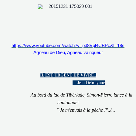
https://www.youtube.com/watch?v=p38Vpl4CBPc&t=18s
Agneau de Dieu, Agneau vainqueur
IL EST URGENT DE VIVRE..
Jean Debruynne
Au bord du lac de Tibériade, Simon-Pierre lance à la
cantonade:
" Je m'envais à la pêche !"../...