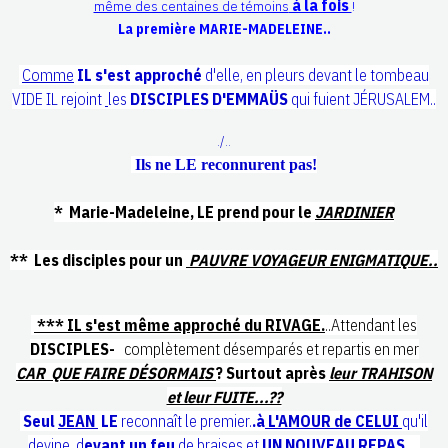
à la fois
même des centaines de témoins
!
La première MARIE-MADELEINE..
Comme
IL s'est approché
d'elle, en pleurs devant le tombeau
VIDE IL rejoint
les
DISCIPLES D'EMMAÜS
qui fuient JÉRUSALEM..
./..
Ils ne
LE reconnurent pas!
* Marie-Madeleine, LE prend pour le
JARDINIER
** Les disciples pour un
PAUVRE VOYAGEUR ENIGMATIQUE..
*** IL s'est même approché du RIVAGE.
..Attendant les
DISCIPLES-
complètement désemparés et repartis en mer
CAR QUE FAIRE DÉSORMAIS
? Surtout après
leur TRAHISON
et leur FUITE...??
Seul
JEAN
LE
reconnaît le premier.
.à
L'AMOUR de CELUI
qu'il
devine
d
evant un
feu
de braises et
UN NOUVEAU REPAS ...