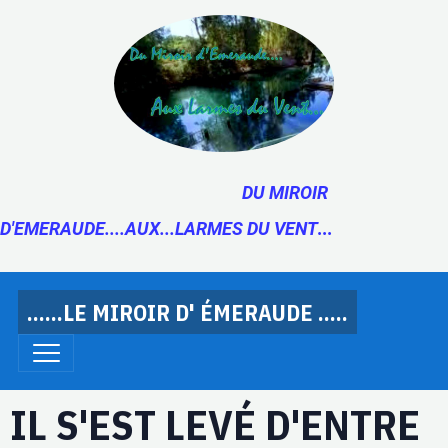
DU MIROIR
D'EMERAUDE....AUX...LARMES DU VENT
...
......LE MIROIR D' ÉMERAUDE .....
IL S'EST LEVÉ D'ENTRE