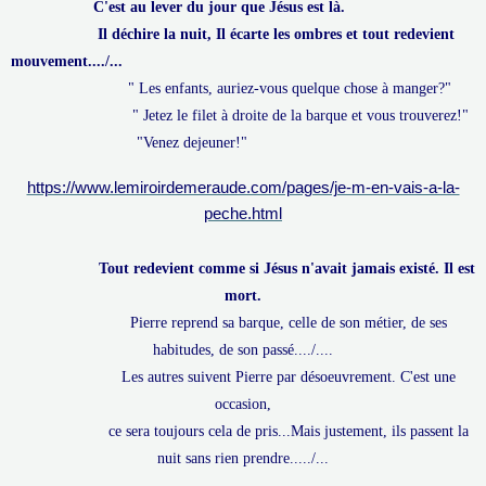
C'est au lever du jour que Jésus est là.
Il déchire la nuit, Il écarte les ombres et tout redevient
mouvement..../...
" Les enfants, auriez-vous quelque chose à manger?"
" Jetez le filet à droite de la barque et vous trouverez!"
"Venez dejeuner!"
https://www.lemiroirdemeraude.com/pages/je-m-en-vais-a-la-
peche.html
Tout redevient comme si Jésus n'avait jamais existé. Il est
mort.
Pierre reprend sa barque, celle de son métier, de ses
habitudes, de son passé..../....
Les autres suivent Pierre par désoeuvrement. C'est une
occasion,
ce sera toujours cela de pris...Mais justement, ils passent la
nuit sans rien prendre...../...