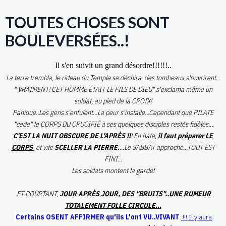
TOUTES CHOSES SONT
BOULEVERSÉES..!
Il s'en suivit un grand désordre!!!!!!..
La terre trembla, le rideau du Temple se déchira, des tombeaux s'ouvrirent...
" VRAIMENT! CET HOMME ÉTAIT LE FILS DE DIEU" s'exclama même un
soldat, au pied de la CROIX!
Panique..Les gens s'enfuient...La peur s'installe...Cependant que PILATE
"cède" le CORPS DU CRUCIFIÉ à ses quelques disciples restés fidèles...
C'EST LA NUIT OBSCURE DE L'APRÈS !!
! En hâte,
il faut préparer LE
CORPS
et vite
SCELLER LA PIERRE.
...Le SABBAT approche...TOUT EST
FINI...
Les soldats montent la garde!
ET POURTANT,
JOUR APRÈS JOUR, DES "BRUITS"..
UNE RUMEUR
TOTALEMENT FOLLE CIRCULE...
Certains OSENT AFFIRMER qu'ils L'ont VU..VIVANT
.
.!!!.Il y aura