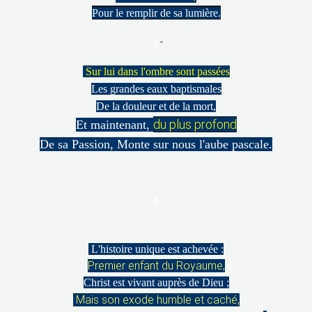
Pour le remplir de sa lumière.
-2
-
Sur lui dans l'ombre sont passées
Les grandes eaux baptismales
De la douleur et de la mort,
du plus profond
Et maintenant,
De sa Passion, Monte sur nous l'aube pascale.
-3-
L'histoire unique est achevée :
Premier enfant du Royaume,
Christ est vivant auprès de Dieu ;
Mais son exode humble et caché,