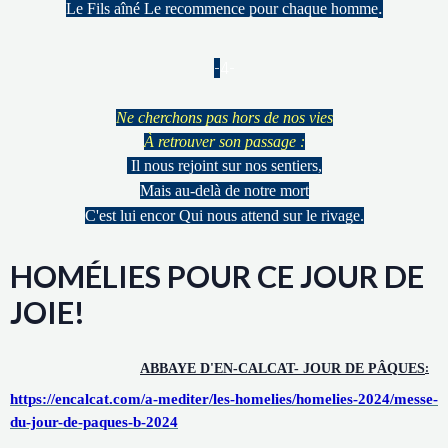
.
Le Fils aîné Le recommence pour chaque homme
-
4-
Ne cherchons pas hors de nos vies
À retrouver son passage :
Il nous rejoint sur nos sentiers,
Mais au-delà de notre mort
C'est lui encor Qui nous attend sur le rivage.
HOMÉLIES POUR CE JOUR DE
JOIE!
ABBAYE D'EN-CALCAT- JOUR DE PÂQUES
:
https://encalcat.com/a-mediter/les-homelies/homelies-2024/messe-
du-jour-de-paques-b-2024