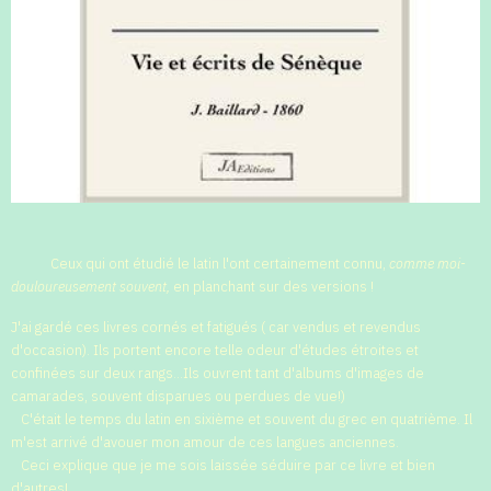
Ceux qui ont étudié le latin l'ont certainement connu,
comme moi-
douloureusement souvent,
en planchant sur des versions !
J'ai gardé ces livres cornés et fatigués ( car vendus et revendus
d'occasion). Ils portent encore telle odeur d'études étroites et
confinées sur deux rangs...Ils ouvrent tant d'albums d'images de
camarades, souvent disparues ou perdues de vue!)
C'était le temps du latin en sixième et souvent du grec en quatrième. Il
m'est arrivé d'avouer mon amour de ces langues anciennes.
Ceci explique que je me sois laissée séduire par ce livre et bien
d'autres!