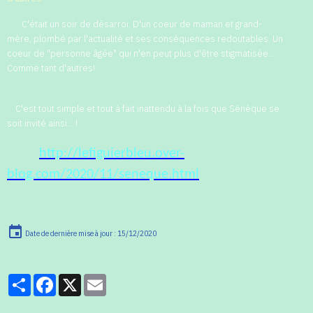
C'était un soir de désarroi. D'un coeur de maman et grand-
mère, plombé par l'actualité et ses conséquences redoutables. Un
coeur de "personne âgée" qui n'en peut plus d'être stigmatisée...
Comme tant d'autres!
C'est tout simple et tout à fait inattendu à la fois que Sénèque se
soit invité ainsi... !
http://lefiguierbleu.over-
blog.com/2020/11/seneque.html
Date de dernière mise à jour : 15/12/2020
Partager
Facebook
X
Email