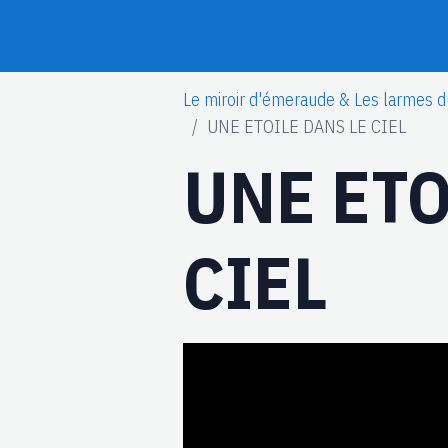
Le miroir d'émeraude & Les larmes d
UNE ETOILE DANS LE CIEL
UNE ETO
CIEL