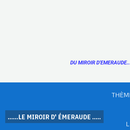
DU MIROIR D'EMERAUDE..
THÈM
......LE MIROIR D' ÉMERAUDE .....
L