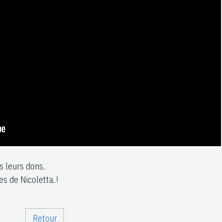
 leurs dons..
 de Nicoletta..!
Retour