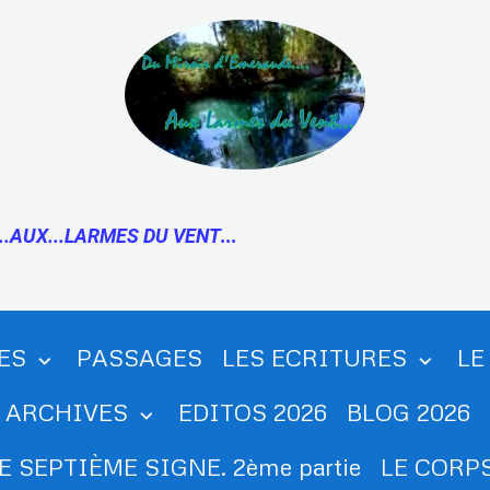
..AUX...LARMES DU VENT
...
ES
PASSAGES
LES ECRITURES
LE
ARCHIVES
EDITOS 2026
BLOG 2026
E SEPTIÈME SIGNE. 2ème partie
LE CORPS.