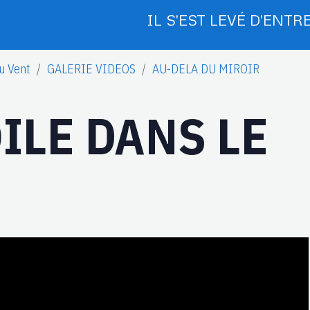
IL S'EST LEVÉ D'ENTRE
u Vent
GALERIE VIDEOS
AU-DELA DU MIROIR
ILE DANS LE