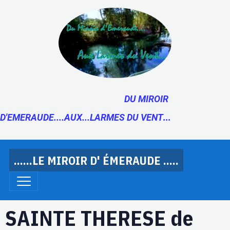
DU MIROIR
D'EMERAUDE....AUX...LARMES DU VENT
...
......LE MIROIR D' ÉMERAUDE .....
SAINTE THERESE de