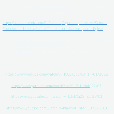
Ce soir, soirée particulièrement sereine, apaisante avec "Secrets
d"histoire" consacrée à Sainte Thérèse de l'Enfant JESUS.
https://croire.la-croix.com/Definitions/Figures-spirituelles/Sainte-
Therese-de-Lisieux/Sainte-Therese-un-docteur-pour-l-Eglise
J'ai retrouvé une série de conférences de Mgr CHAUVET, recteur de
la cathédrale de Paris, qu'il lui avait consacrée.
Grâce et émotion d'entendre l'écho de Notre-Dame de Paris.
https://www.youtube.com/watch?v=H6GvXEoqfk0
14/01/2018
https://www.youtube.com/watch?v=rYIuP1HrNnk
22/01
https://www.youtube.com/watch?v=L3skXu22nZc
28/01
https://www.youtube.com/watch?v=hmw5VP_nta4
11/01 2018