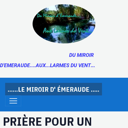
DU MIROIR
D'EMERAUDE....AUX...LARMES DU VENT
...
......LE MIROIR D' ÉMERAUDE .....
PRIÈRE POUR UN