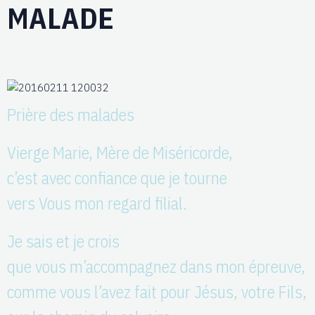
MALADE
Prière des malades
Vierge Marie, Mère de Miséricorde,
c’est avec confiance que je tourne
vers Vous mon regard filial.
Je sais et je crois
que vous m’accompagnez dans mon épreuve,
comme vous l’avez fait pour Jésus, votre Fils,