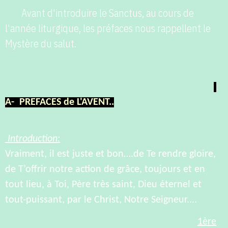
Avant d'introduire le Sanctus, au cours de
l'année liturgique, les préfaces nous rappellent le
Mystère du salut.
A- PREFACES de L'AVENT..
Introduction:
Vraiment, il est juste et bon….de Te rendre gloire,
de T’offrir notre action de grâce, toujours et en
tout lieu, à Toi, Père très saint, Dieu éternel et
tout-puissant, par le Christ, Notre Seigneur....
1ère