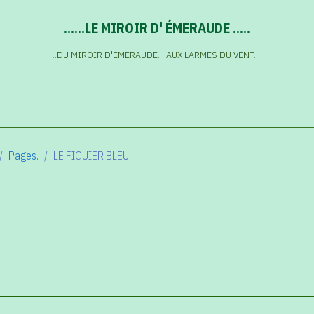
......LE MIROIR D' ÉMERAUDE .....
..DU MIROIR D'EMERAUDE....AUX LARMES DU VENT....
Pages.
LE FIGUIER BLEU