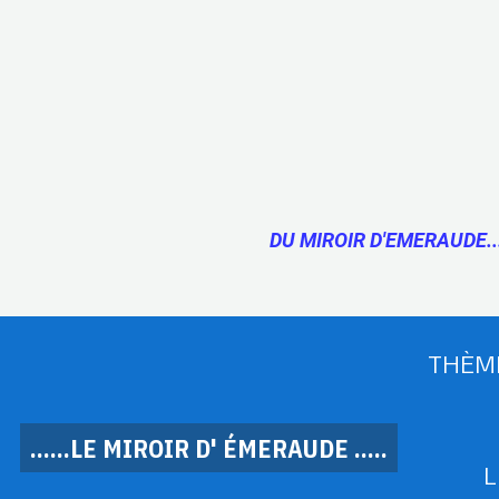
DU MIROIR D'EMERAUDE..
THÈM
......LE MIROIR D' ÉMERAUDE .....
L