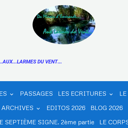
..AUX...LARMES DU VENT
...
ES
PASSAGES
LES ECRITURES
LE
ARCHIVES
EDITOS 2026
BLOG 2026
E SEPTIÈME SIGNE. 2ème partie
LE CORPS.