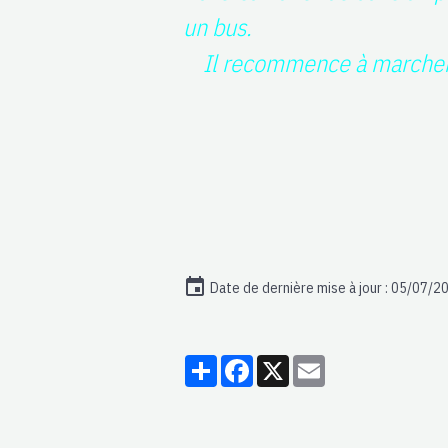
un bus.
Il recommence à marcher. U
N
Date de dernière mise à jour : 05/07/2
Partager
Facebook
X
Email