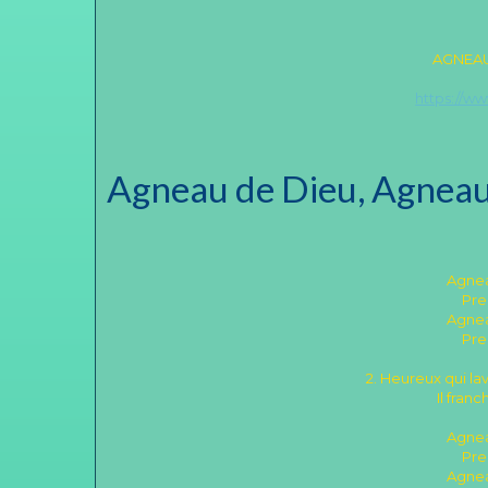
AGNEAU
https://w
Agneau de Dieu, Agneau V
Agnea
Pre
Agnea
Pre
2. Heureux qui l
Il fran
Agnea
Pre
Agnea