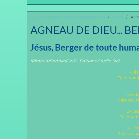
Le miroir d'émeraude & Les larmes du Vent
Pages.
AGNE
AGNEAU DE DIEU... 
Jésus, Berger de toute hum
(Rimaud/Berthier/CNPL Éditions-Studio SM)
1 - J
Tu es venu
Prends 
Fais-nous r
2 - Jé
Tu es ven
3 - Jé
Tu es venu