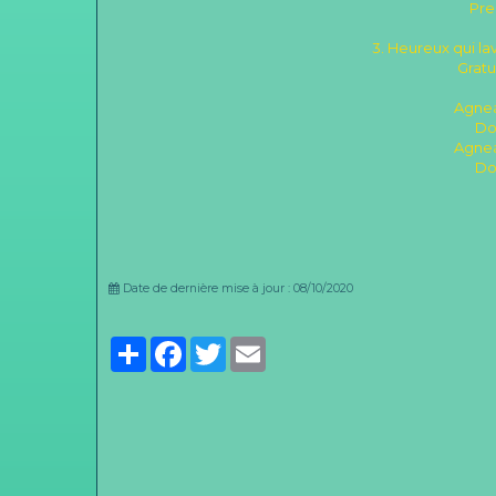
Pre
3. Heureux qui l
Gratu
Agnea
Do
Agnea
Do
Date de dernière mise à jour : 08/10/2020
Partager
Facebook
Twitter
Email