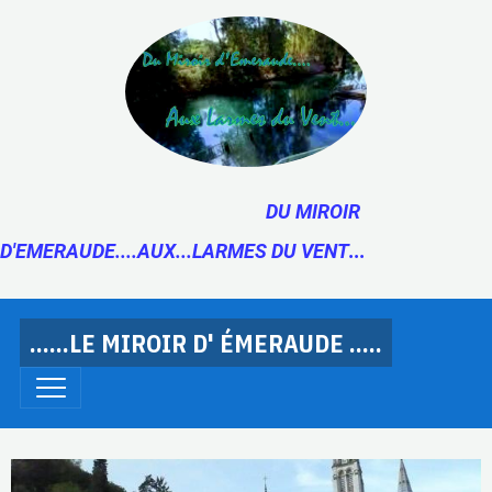
DU MIROIR
D'EMERAUDE....AUX...LARMES DU VENT
...
......LE MIROIR D' ÉMERAUDE .....