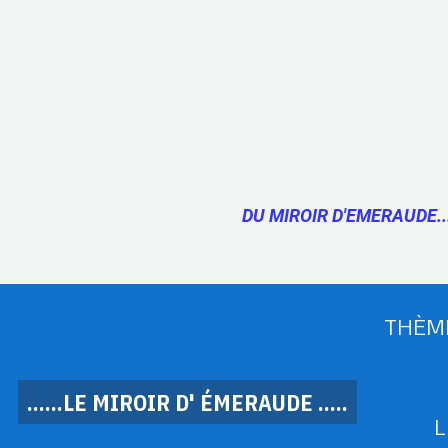
DU MIROIR D'EMERAUDE..
THÈM
......LE MIROIR D' ÉMERAUDE .....
L