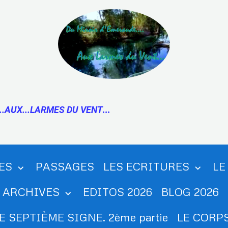
..AUX...LARMES DU VENT
...
ES
PASSAGES
LES ECRITURES
LE
ARCHIVES
EDITOS 2026
BLOG 2026
E SEPTIÈME SIGNE. 2ème partie
LE CORPS.