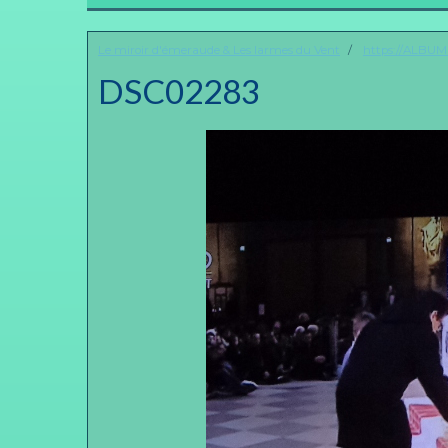
Le miroir d'émeraude & Les larmes du Vent
https://ALBU
DSC02283