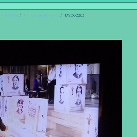
M PHOTOS
La nuit des témoins
DSC02283