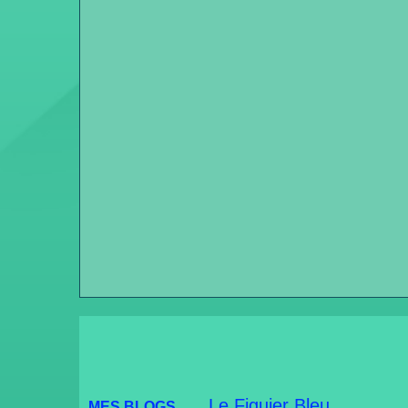
Le Figui
er Bleu
MES BLOGS