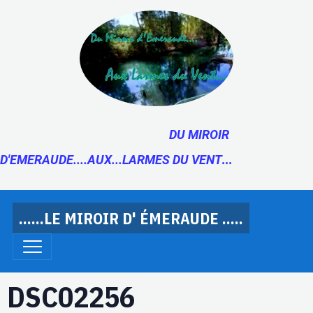
DU MIROIR
D'EMERAUDE....AUX...LARMES DU VENT
...
......LE MIROIR D' ÉMERAUDE .....
DSC02256