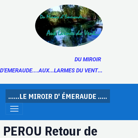
DU MIROIR
D'EMERAUDE....AUX...LARMES DU VENT
...
......LE MIROIR D' ÉMERAUDE .....
PEROU Retour de