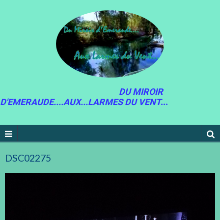
DU MIROIR
D'EMERAUDE....AUX...LARMES DU VENT
...
DSC02275